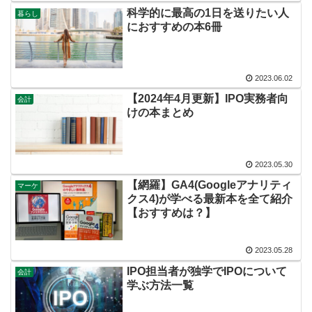
科学的に最高の1日を送りたい人
暮らし
におすすめの本6冊
2023.06.02
【2024年4月更新】IPO実務者向
会計
けの本まとめ
2023.05.30
【網羅】GA4(Googleアナリティ
マーケ
クス4)が学べる最新本を全て紹介
【おすすめは？】
2023.05.28
IPO担当者が独学でIPOについて
会計
学ぶ方法一覧